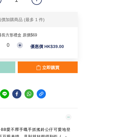
惠價加購商品
(最多 1 件)
購長方形禮盒 原價$69
優惠價 HK$39.00
立即購買
g🔔令BB愛不釋手嘅手抓搖鈴公仔可愛地登
豆眼表情，見到就好想得到佢 (｡・