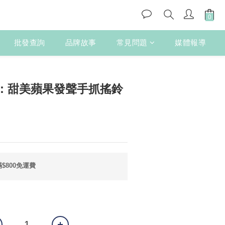
批發查詢
品牌故事
常見問題
媒體報導
立即購買
：甜美蘋果發聲手抓搖鈴
$800免運費