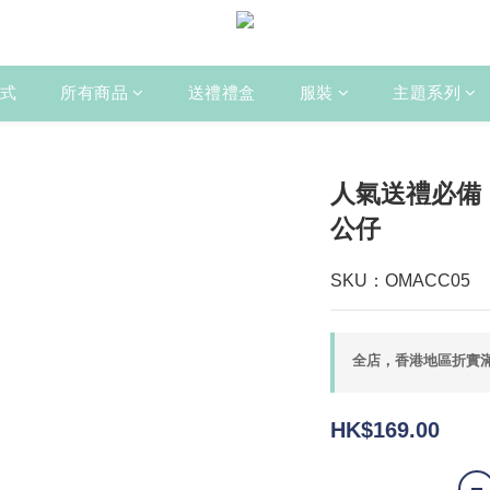
式
所有商品
送禮禮盒
服裝
主題系列
人氣送禮必備
公仔
SKU：OMACC05
全店，香港地區折實滿
HK$169.00