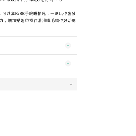
，可以套喺BB手腕唔怕甩，一邊玩仲會發
力，增加樂趣😝摸住滑滑嘅毛絨仲好治癒