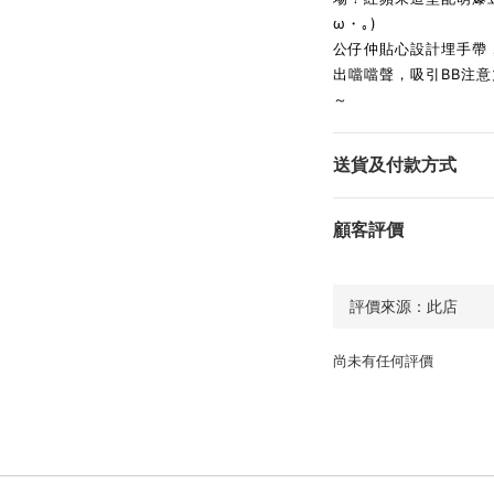
ω・｡)
公仔仲貼心設計埋手帶
出噹噹聲，吸引BB注意
～
送貨及付款方式
顧客評價
尚未有任何評價