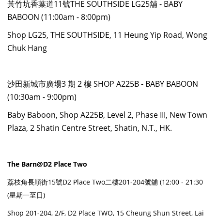
黃竹坑香葉道11號THE SOUTHSIDE LG25舖 - BABY
BABOON (11:00am - 8:00pm)
Shop LG25, THE SOUTHSIDE, 11 Heung Yip Road, Wong
Chuk Hang
沙田新城市廣場3 期 2 樓 SHOP A225B - BABY BABOON
(10:30am - 9:00pm)
Baby Baboon, Shop A225B, Level 2, Phase III, New Town
Plaza, 2 Shatin Centre Street, Shatin, N.T., HK.
The Barn@D2 Place Two
荔枝角長順街15號D2 Place Two二樓201-204號舖 (12:00 - 21:30
(星期一至日)
Shop 201-204, 2/F, D2 Place TWO, 15 Cheung Shun Street, Lai