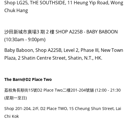
Shop LG25, THE SOUTHSIDE, 11 Heung Yip Road, Wong
Chuk Hang
沙田新城市廣場3 期 2 樓 SHOP A225B - BABY BABOON
(10:30am - 9:00pm)
Baby Baboon, Shop A225B, Level 2, Phase III, New Town
Plaza, 2 Shatin Centre Street, Shatin, N.T., HK.
The Barn@D2 Place Two
荔枝角長順街15號D2 Place Two二樓201-204號舖 (12:00 - 21:30
(星期一至日)
Shop 201-204, 2/F, D2 Place TWO, 15 Cheung Shun Street, Lai
Chi Kok