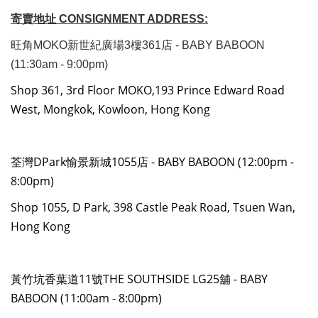
寄賣地址 CONSIGNMENT ADDRESS:
旺角MOKO新世紀廣場3樓361店 - BABY BABOON
(11:30am - 9:00pm)
Shop 361, 3rd Floor MOKO,193 Prince Edward Road
West, Mongkok, Kowloon, Hong Kong
荃灣DPark愉景新城1055店 - BABY BABOON (12:00pm -
8:00pm)
Shop 1055, D Park, 398 Castle Peak Road, Tsuen Wan,
Hong Kong
黃竹坑香葉道11號THE SOUTHSIDE LG25舖 - BABY
BABOON (11:00am - 8:00pm)