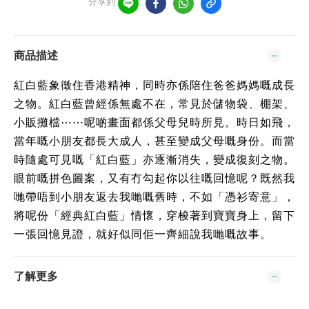
分享到
商品描述
紅白藍象徵住香港精神，同時亦係陪住爸爸媽媽嘅成長
之物。紅白藍曾經係無處不在，常見於儲物袋、棚架、
小販攤檔⋯⋯呢啲畫面都係父母兒時所見。時日如飛，
當年嘅小朋友都長大成人，甚至變成父母嘅身份。而當
時隨處可見嘅「紅白藍」亦逐漸消失，變成復刻之物。
眼前嘅拼色圖案，又有冇勾起你以往嘅回憶呢？既然我
哋帶唔到小朋友返去我哋嘅舊時，不如「憑衫寄意」，
將呢份「經典紅白藍」情懷，穿梭著到寶寶身上，留下
一張回憶見證，就好似同佢一齊細說我哋嘅故事。
了解更多