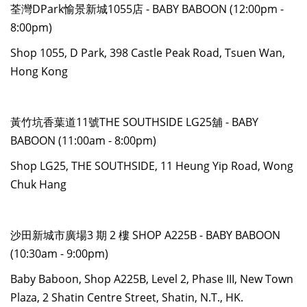
荃灣DPark愉景新城1055店 - BABY BABOON (12:00pm -
8:00pm)
Shop 1055, D Park, 398 Castle Peak Road, Tsuen Wan,
Hong Kong
黃竹坑香葉道11號THE SOUTHSIDE LG25舖 - BABY
BABOON (11:00am - 8:00pm)
Shop LG25, THE SOUTHSIDE, 11 Heung Yip Road, Wong
Chuk Hang
沙田新城市廣場3 期 2 樓 SHOP A225B - BABY BABOON
(10:30am - 9:00pm)
Baby Baboon, Shop A225B, Level 2, Phase III, New Town
Plaza, 2 Shatin Centre Street, Shatin, N.T., HK.