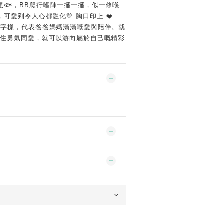
尾🐟，BB爬行嗰陣一擺一擺，似一條喺
可愛到令人心都融化💛 胸口印上 ❤️
LOVE 字樣，代表爸爸媽媽滿滿嘅愛與陪伴。就
帶住勇氣同愛，就可以游向屬於自己嘅精彩