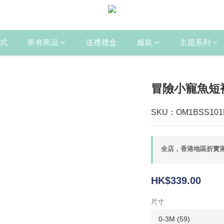
式
所有商品
送禮禮盒
服裝
主題系列
冒險小寵魚短
SKU：OM1BSS101
全店，香港地區折實滿
HK$339.00
尺寸