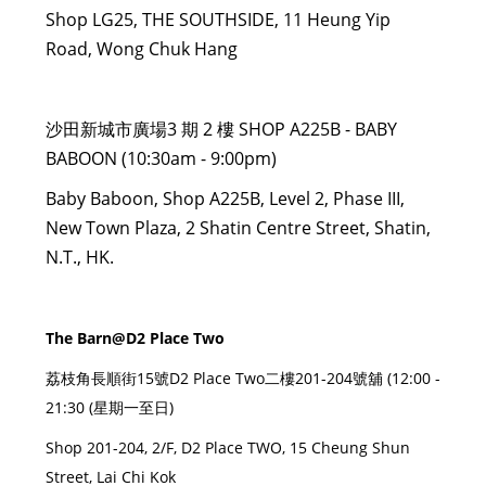
Shop LG25, THE SOUTHSIDE, 11 Heung Yip
Road, Wong Chuk Hang
沙田新城市廣場3 期 2 樓 SHOP A225B - BABY
BABOON (10:30am - 9:00pm)
Baby Baboon, Shop A225B, Level 2, Phase III,
New Town Plaza, 2 Shatin Centre Street, Shatin,
N.T., HK.
The Barn@D2 Place Two
荔枝角長順街15號D2 Place Two二樓201-204號舖 (12:00 -
21:30 (星期一至日)
Shop 201-204, 2/F, D2 Place TWO, 15 Cheung Shun
Street, Lai Chi Kok