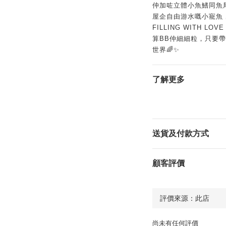
仲加咗立體小魚鰭同魚
屋企自由游水嘅小寵魚，
FILLING WITH 
算BB仲細細粒，只要
世界🌈✨
了解更多
送貨及付款方式
顧客評價
尚未有任何評價