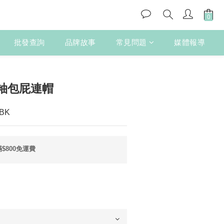
批發查詢
品牌故事
常見問題
媒體報導
立即購買
袖包屁連帽
BK
$800免運費