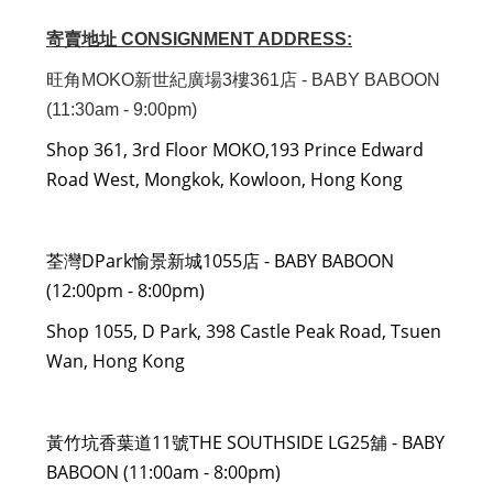
寄賣地址 CONSIGNMENT ADDRESS:
旺角MOKO新世紀廣場3樓361店 - BABY BABOON
(11:30am - 9:00pm)
Shop 361, 3rd Floor MOKO,193 Prince Edward
Road West, Mongkok, Kowloon, Hong Kong
荃灣DPark愉景新城1055店 - BABY BABOON
(12:00pm - 8:00pm)
Shop 1055, D Park, 398 Castle Peak Road, Tsuen
Wan, Hong Kong
黃竹坑香葉道11號THE SOUTHSIDE LG25舖 - BABY
BABOON (11:00am - 8:00pm)