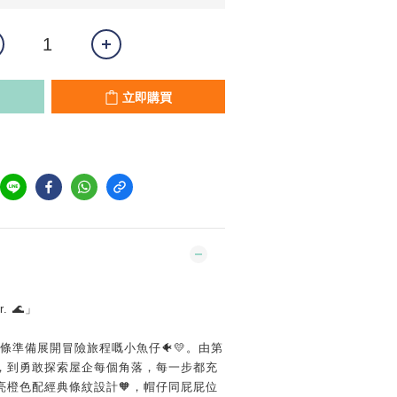
立即購買
ar. 🌊」
條準備展開冒險旅程嘅小魚仔🐠💛。由第
，到勇敢探索屋企每個角落，每一步都充
亮橙色配經典條紋設計🧡，帽仔同屁屁位