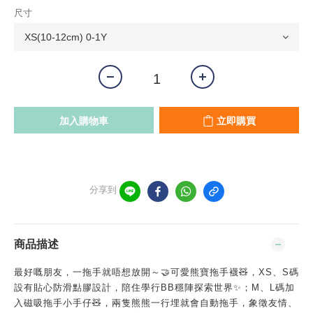
尺寸
加入購物車
立即購買
分享到
商品描述
最好嘅朋友，一拖手就唔想放開～🤝可愛熊寶拖手襪🧸，XS、S碼
設有貼心防滑點膠設計，陪住學行BB穩陣探索世界✨；M、L碼加
入磁吸拖手小手仔🧸，兩隻熊熊一行埋就會自動拖手，象徵友情、