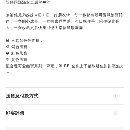
陪伴同滿滿安全感💜❤️💛
無論係兄弟姊妹👧🏻👦🏻、好朋友👭，每一步都有最可愛嘅熊寶陪
伴，一齊開心成長、一齊探索世界🌈。今日拖住手，陪住彼此長
大，一齊收藏更多快樂回憶！幸福磁場滿滿！
🧸 三款顏色任你揀：
💜 紫色熊寶
❤️ 紅色熊寶
💛 黃色熊寶
配合埋可愛熊寶系列一齊著，等 BB 全身上下都散發住甜甜嘅魅力
～
送貨及付款方式
顧客評價