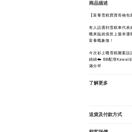
商品描述
【富養雪糕寶寶長袖包屁衣
有人話遇到雪糕車代表好
嘅來臨就係世上最幸運
富養嘅象徵！
今次衫上嘅雪糕圖案設
綿綿☁️ BB配埋Kaw
滿分💯
了解更多
送貨及付款方式
顧客評價