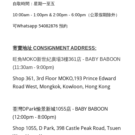
自取時間：星期一至五
10:00am - 1:00pm & 2:00pm - 6:00pm（公眾假期除外）
可Whatsapp 54082876 預約
寄賣地址 CONSIGNMENT ADDRESS:
旺角MOKO新世紀廣場3樓361店 - BABY BABOON
(11:30am - 9:00pm)
Shop 361, 3rd Floor MOKO,193 Prince Edward
Road West, Mongkok, Kowloon, Hong Kong
荃灣DPark愉景新城1055店 - BABY BABOON
(12:00pm - 8:00pm)
Shop 1055, D Park, 398 Castle Peak Road, Tsuen