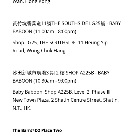
Wan, Hong Kong
黃竹坑香葉道11號THE SOUTHSIDE LG25舖 - BABY
BABOON (11:00am - 8:00pm)
Shop LG25, THE SOUTHSIDE, 11 Heung Yip
Road, Wong Chuk Hang
沙田新城市廣場3 期 2 樓 SHOP A225B - BABY
BABOON (10:30am - 9:00pm)
Baby Baboon, Shop A225B, Level 2, Phase III,
New Town Plaza, 2 Shatin Centre Street, Shatin,
N.T., HK.
The Barn@D2 Place Two