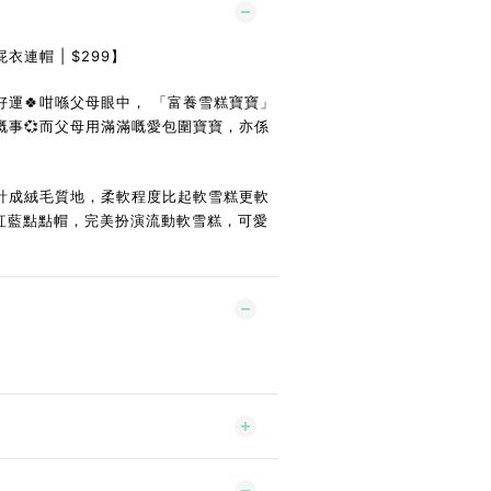
連帽 | $299】
運🍀咁喺父母眼中， 「富養雪糕寶寶」
嘅事💞而父母用滿滿嘅愛包圍寶寶，亦係
計成絨毛質地，柔軟程度比起軟雪糕更軟
aii紅藍點點帽，完美扮演流動軟雪糕，可愛