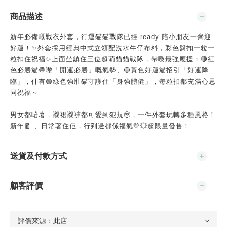
商品描述
新年必備嘅戰衣外套，行運貓貓戰隊已經 ready 陪小朋友一齊迎
好運！✨外套採用經典中式立領配洗水牛仔布料，彩色盤扣一粒一
粒扣住祝福✨上面坐鎮住三位超萌貓貓戰隊，帶嚟最強應援：🔴紅
色必勝貓帶嚟「開運必勝」嘅氣勢、🟡黃色好運貓招引「好運降
臨」，仲有🟢綠色強壯貓守護住「身強體健」，每粒扣都充滿心思
同祝福～
男女都啱著，襯裙襯褲都可愛到犯規🥹，一件外套玩轉多種風格！
新年🧧 、日常著住佢，行到邊都係福氣💛💥超限量發售！
送貨及付款方式
顧客評價