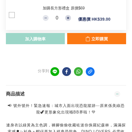
加購長方形禮盒 原價$69
優惠價 HK$39.00
加入購物車
立即購買
分享到
商品描述
📢 號外號外！緊急速報：城市入面出現恐龍蹤跡⋯原來係美綠恐
龍🦖更形象化出現喺BB界啦！💚
連身衣以綠黃為主色調，褲腳偷偷收藏咗迷你侏羅紀森林，滿滿探
索感🌳✨衫身＋帽仔再加入經典恐龍角，DINO LOVERS 必需收