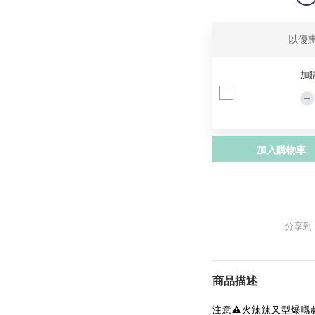
以優
加
加入購物車
分享到
商品描述
注意⚠️火辣辣又型爆嘅