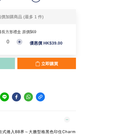
惠價加購商品
(最多 1 件)
購長方形禮盒 原價$69
優惠價 HK$39.00
立即購買
款式捲入BB界～大膽型格黑色印住Charm