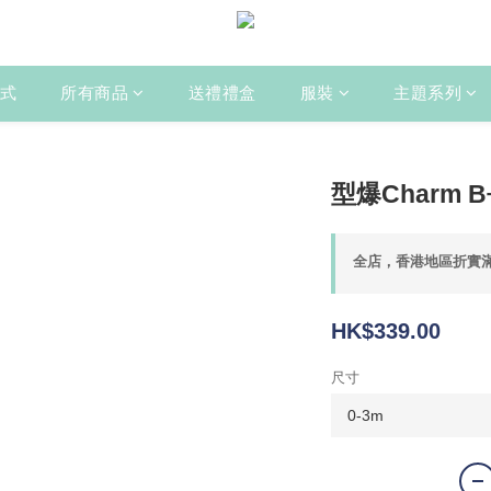
式
所有商品
送禮禮盒
服裝
主題系列
型爆Charm
全店，香港地區折實滿
HK$339.00
尺寸