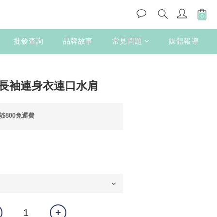
批發查詢
品牌故事
常見問題
媒體報導
立即購買
 B長袖連身衣連口水肩
$800免運費