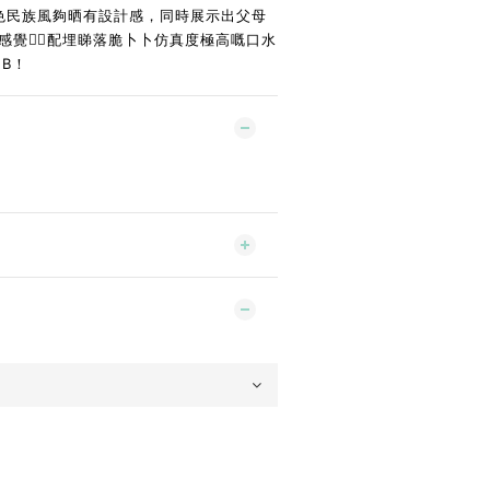
紅撞色民族風夠晒有設計感，同時展示出父母
覺❤️‍🔥配埋睇落脆卜卜仿真度極高嘅口水
 B！