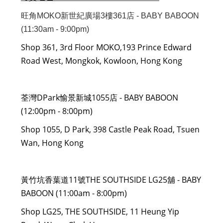
旺角MOKO新世紀廣場3樓361店 - BABY BABOON
(11:30am - 9:00pm)
Shop 361, 3rd Floor MOKO,193 Prince Edward
Road West, Mongkok, Kowloon, Hong Kong
荃灣DPark愉景新城1055店 - BABY BABOON
(12:00pm - 8:00pm)
Shop 1055, D Park, 398 Castle Peak Road, Tsuen
Wan, Hong Kong
黃竹坑香葉道11號THE SOUTHSIDE LG25舖 - BABY
BABOON (11:00am - 8:00pm)
Shop LG25, THE SOUTHSIDE, 11 Heung Yip