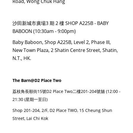
Road, Wong Chuk Hang
沙田新城市廣場3 期 2 樓 SHOP A225B - BABY
BABOON (10:30am - 9:00pm)
Baby Baboon, Shop A225B, Level 2, Phase III,
New Town Plaza, 2 Shatin Centre Street, Shatin,
N.T., HK.
The Barn@D2 Place Two
荔枝角長順街15號D2 Place Two二樓201-204號舖 (12:00 -
21:30 (星期一至日)
Shop 201-204, 2/F, D2 Place TWO, 15 Cheung Shun
Street, Lai Chi Kok