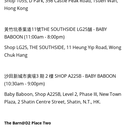
Shop 1055, D Park, 398 Castle Peak Road, Tsuen Wan,
Hong Kong
黃竹坑香葉道11號THE SOUTHSIDE LG25舖 - BABY
BABOON (11:00am - 8:00pm)
Shop LG25, THE SOUTHSIDE, 11 Heung Yip Road, Wong
Chuk Hang
沙田新城市廣場3 期 2 樓 SHOP A225B - BABY BABOON
(10:30am - 9:00pm)
Baby Baboon, Shop A225B, Level 2, Phase III, New Town
Plaza, 2 Shatin Centre Street, Shatin, N.T., HK.
The Barn@D2 Place Two