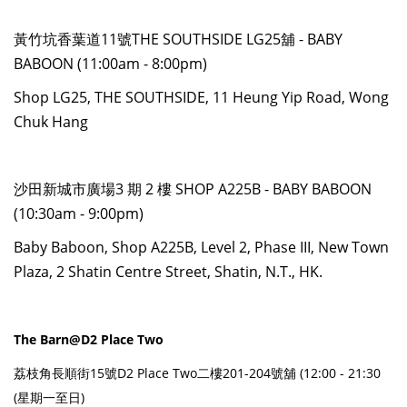
黃竹坑香葉道11號THE SOUTHSIDE LG25舖 - BABY
BABOON (11:00am - 8:00pm)
Shop LG25, THE SOUTHSIDE, 11 Heung Yip Road, Wong
Chuk Hang
沙田新城市廣場3 期 2 樓 SHOP A225B - BABY BABOON
(10:30am - 9:00pm)
Baby Baboon, Shop A225B, Level 2, Phase III, New Town
Plaza, 2 Shatin Centre Street, Shatin, N.T., HK.
The Barn@D2 Place Two
荔枝角長順街15號D2 Place Two二樓201-204號舖 (12:00 - 21:30
(星期一至日)